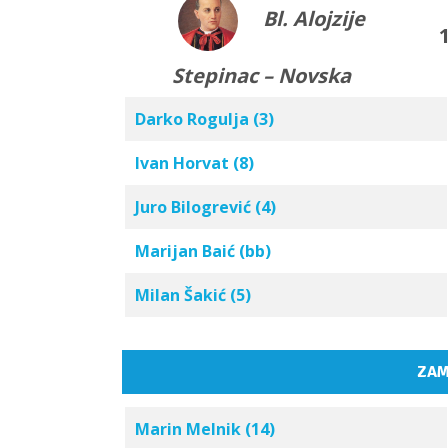
Bl. Alojzije
1
Stepinac – Novska
Darko Rogulja (3)
Ivan Horvat (8)
Juro Bilogrević (4)
Marijan Baić (bb)
Milan Šakić (5)
ZAM
Marin Melnik (14)