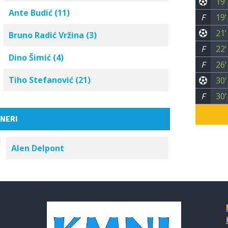
19’
Ante Budić (11)
F
19’
21’
Bruno Radić Vržina (3)
F
22’
Dino Šimić (4)
F
26’
Tiho Stefanović (21)
30’
F
30’
NERI
Alen Delpont