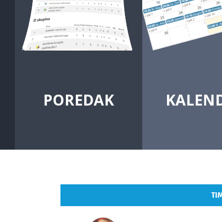
POREDAK
KALEN
TI