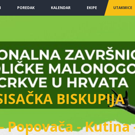
I
POREDAK
KALENDAR
EKIPE
UTAKMICE
SISAČKA BISKUPIJA
- Popovača - Kutina 