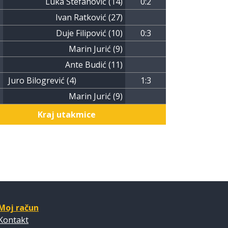
Luka Stefanović (14)
0:2
Ivan Ratković (27)
Duje Filipović (10)
0:3
Marin Jurić (9)
Ante Budić (11)
Juro Bilogrević (4)
1:3
Marin Jurić (9)
Kraj utakmice
Moj račun
Kontakt