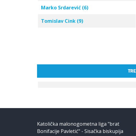
Marko Srdarević (6)
Tomislav Cink (9)
TRE
Katolička malonogometna liga "brat
Bonifacije Pavletić" - Sisačka biskupija