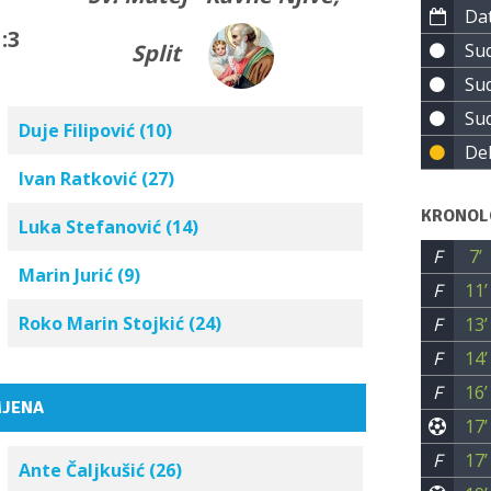
Dat
:3
Sud
Split
Sud
Sud
Duje Filipović (10)
De
Ivan Ratković (27)
KRONOL
Luka Stefanović (14)
F
7’
Marin Jurić (9)
F
11’
Roko Marin Stojkić (24)
F
13’
F
14’
F
16’
JENA
17’
F
17’
Ante Čaljkušić (26)