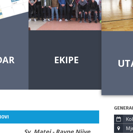
DAR
EKIPE
UT
GENERA
MOVI
Kol
Mje
Sv. Matej - Ravne Njive,