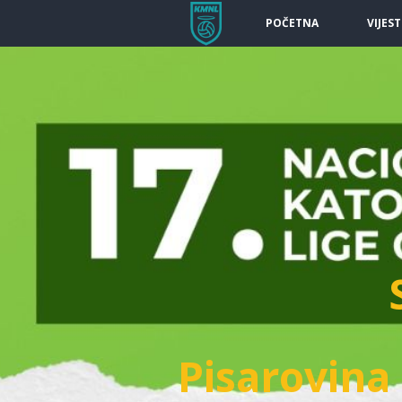
POČETNA
VIJEST
Pisarovina 