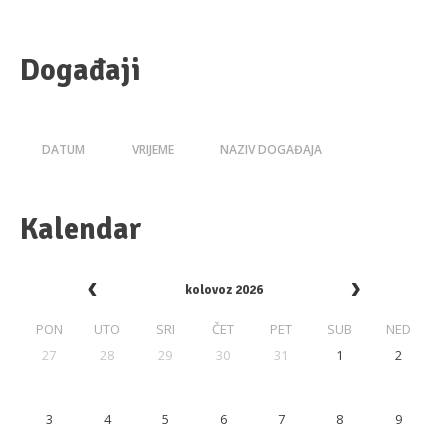
Događaji
DATUM
VRIJEME
NAZIV DOGAĐAJA
Kalendar
kolovoz 2026
PON
UTO
SRI
ČET
PET
SUB
NED
27
28
29
30
31
1
2
3
4
5
6
7
8
9