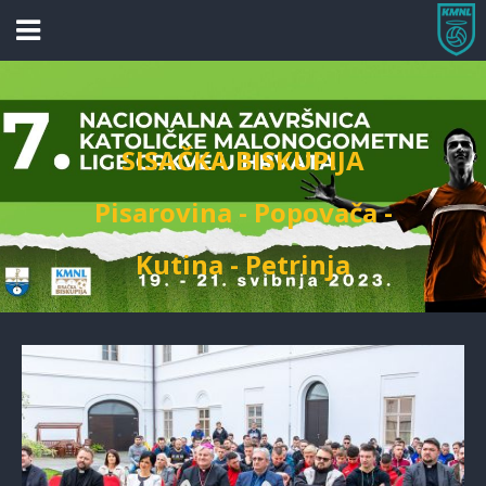
SISAČKA BISKUPIJA
Pisarovina - Popovača -
Kutina - Petrinja