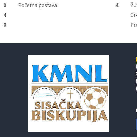
0
Početna postava
4
Žu
4
Cr
0
Pr