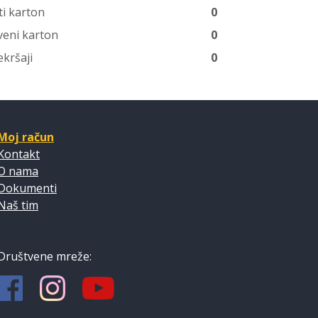
ti karton
0
veni karton
0
ekršaji
0
Moj račun
Kontakt
O nama
Dokumenti
Naš tim
Društvene mreže: