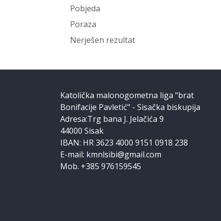
Pobjeda
Poraza
Nerješen rezultat
Katolička malonogometna liga "brat
Bonifacije Pavletić" - Sisačka biskupija
Adresa:Trg bana J. Jelačića 9
44000 Sisak
IBAN: HR 3623 4000 9151 0918 238
E-mail: kmnlsibi@gmail.com
Mob. +385 976159545