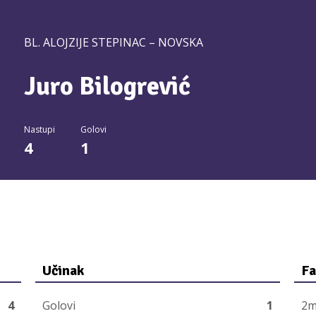
BL. ALOJZIJE STEPINAC – NOVSKA
Juro Bilogrević
Nastupi
Golovi
4
1
Učinak
Fa
4
Golovi
1
2m