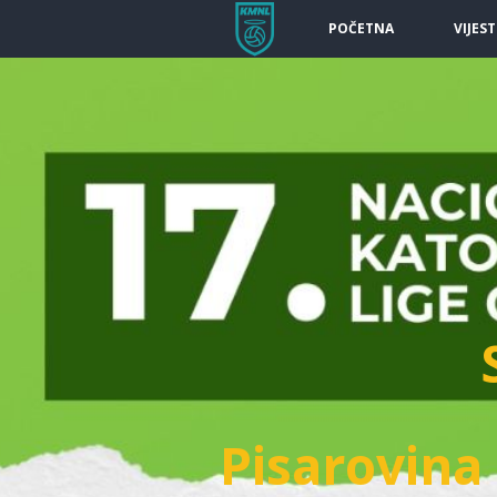
POČETNA
VIJEST
Pisarovina 