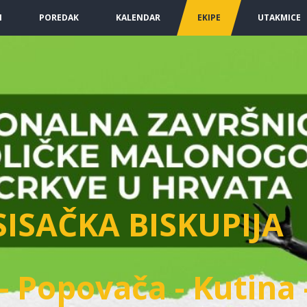
I
POREDAK
KALENDAR
EKIPE
UTAKMICE
SISAČKA BISKUPIJA
- Popovača - Kutina 