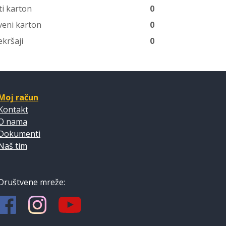
ti karton
0
veni karton
0
ekršaji
0
Moj račun
Kontakt
O nama
Dokumenti
Naš tim
Društvene mreže: