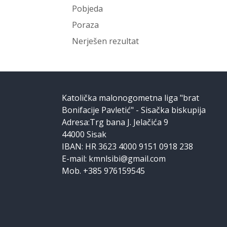
Pobjeda
Poraza
Nerješen rezultat
Katolička malonogometna liga "brat
Bonifacije Pavletić" - Sisačka biskupija
Adresa:Trg bana J. Jelačića 9
44000 Sisak
IBAN: HR 3623 4000 9151 0918 238
E-mail: kmnlsibi@gmail.com
Mob. +385 976159545