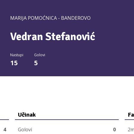
MARIJA POMOĆNICA - BANDEROVO
Vedran Stefanović
Nastupi
Golovi
15
5
Učinak
Fa
4
Golovi
0
2m