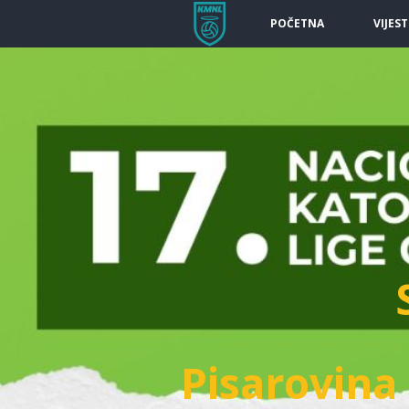
POČETNA
VIJEST
Pisarovina 