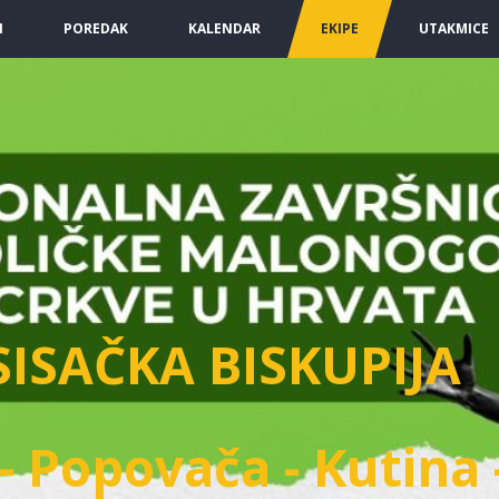
I
POREDAK
KALENDAR
EKIPE
UTAKMICE
SISAČKA BISKUPIJA
- Popovača - Kutina 