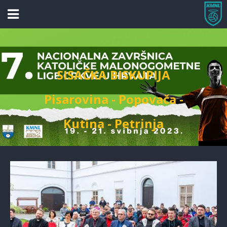
SISAČKA BISKUPIJA
Pisarovina - Popovača -
Kutina - Petrinja