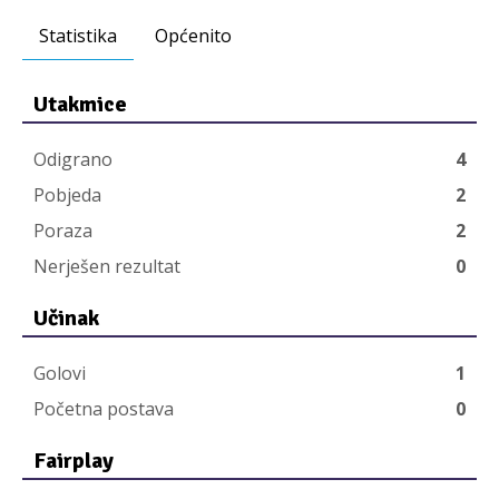
Statistika
Općenito
Utakmice
Odigrano
4
Pobjeda
2
Poraza
2
Nerješen rezultat
0
Učinak
Golovi
1
Početna postava
0
Fairplay