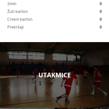
2min
0
Žuti karton
0
Crveni karton
0
Prekršaji
0
UTAKMICE