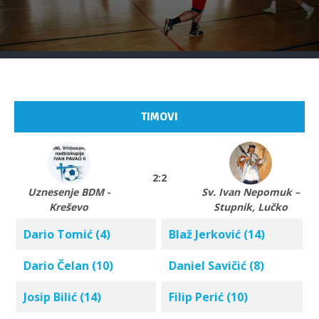
TIMOVI
2:2
Uznesenje BDM -
Sv. Ivan Nepomuk –
Kreševo
Stupnik, Lučko
Dario Tomić (4)
Blaž Jerković (14)
Dario Čelan (10)
Daniel Savičić (8)
Josip Bilić (14)
Filip Perić (10)