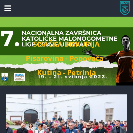
SISAČKA BISKUPIJA
Pisarovina - Popovača -
Kutina - Petrinja