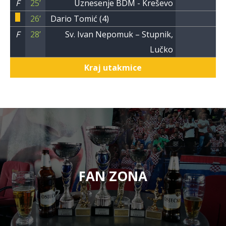
F
25’
Uznesenje BDM - Kreševo
26’
Dario Tomić (4)
F
28’
Sv. Ivan Nepomuk – Stupnik,
Lučko
Kraj utakmice
FAN ZONA