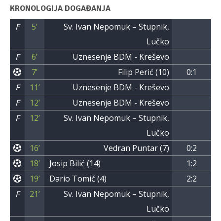
KRONOLOGIJA DOGAĐANJA
F
5’
Sv. Ivan Nepomuk – Stupnik,
Lučko
F
6’
Uznesenje BDM - Kreševo
7’
Filip Perić (10)
0:1
F
11’
Uznesenje BDM - Kreševo
F
12’
Uznesenje BDM - Kreševo
F
12’
Sv. Ivan Nepomuk – Stupnik,
Lučko
16’
Vedran Puntar (7)
0:2
18’
Josip Bilić (14)
1:2
19’
Dario Tomić (4)
2:2
F
21’
Sv. Ivan Nepomuk – Stupnik,
Lučko