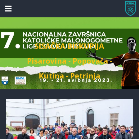
SISAČKA BISKUPIJA
Pisarovina - Popovača -
Kutina - Petrinja