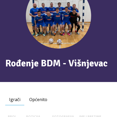
Rođenje BDM - Višnjevac
Igrači
Općenito
BROJ
POZICIJA
FOTOGRAFIJA
IME I PREZIME