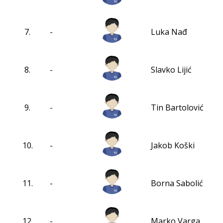
7.
-
Luka Nađ
8.
-
Slavko Lijić
9.
-
Tin Bartolović
10.
-
Jakob Koški
11.
-
Borna Sabolić
12.
-
Marko Varga