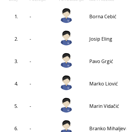
1.
-
Borna Cebić
2.
-
Josip Eling
3.
-
Pavo Grgić
4.
-
Marko Liović
5.
-
Marin Vidačić
6.
-
Branko Mihaljević